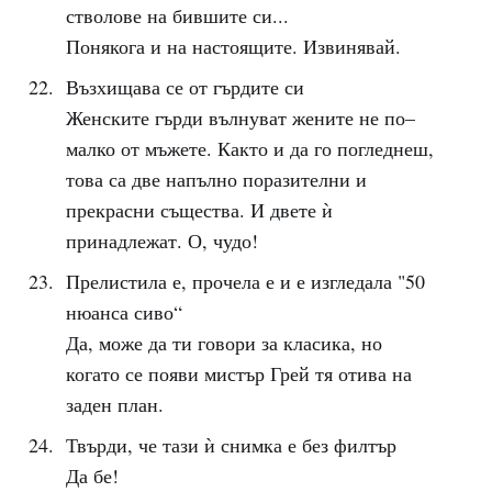
стволове на бившите си...
Понякога и на настоящите. Извинявай.
Възхищава се от гърдите си
Женските гърди вълнуват жените не по–
малко от мъжете. Както и да го погледнеш,
това са две напълно поразителни и
прекрасни същества. И двете ѝ
принадлежат. О, чудо!
Прелистила е, прочела е и е изгледала "50
нюанса сиво“
Да, може да ти говори за класика, но
когато се появи мистър Грей тя отива на
заден план.
Твърди, че тази ѝ снимка е без филтър
Да бе!