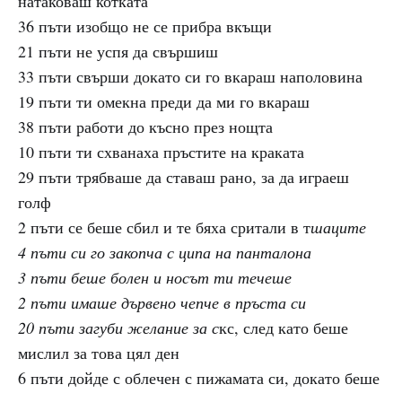
натаковаш котката
36 пъти изобщо не се прибра вкъщи
21 пъти не успя да свършиш
33 пъти свърши докато си го вкараш наполовина
19 пъти ти омекна преди да ми го вкараш
38 пъти работи до късно през нощта
10 пъти ти схванаха пръстите на краката
29 пъти трябваше да ставаш рано, за да играеш
голф
2 пъти се беше сбил и те бяха сритали в т
шаците
4 пъти си го закопча с ципа на панталона
3 пъти беше болен и носът ти течеше
2 пъти имаше дървено чепче в пръста си
20 пъти загуби желание за с
кс, след като беше
мислил за това цял ден
6 пъти дойде с облечен с пижамата си, докато беше