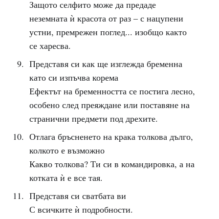
Защото селфито може да предаде
неземната ѝ красота от раз – с нацупени
устни, премрежен поглед... изобщо както
се харесва.
Представя си как ще изглежда бременна
като си изпъчва корема
Ефектът на бременността се постига лесно,
особено след преяждане или поставяне на
странични предмети под дрехите.
Отлага бръсненето на крака толкова дълго,
колкото е възможно
Какво толкова? Ти си в командировка, а на
котката ѝ е все тая.
Представя си сватбата ви
С всичките ѝ подробности.