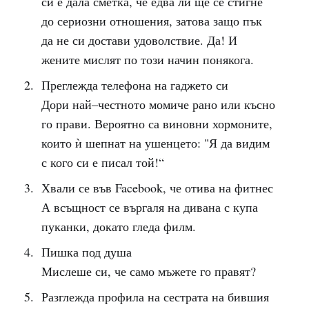
си е дала сметка, че едва ли ще се стигне
до сериозни отношения, затова защо пък
да не си достави удоволствие. Да! И
жените мислят по този начин понякога.
Преглежда телефона на гаджето си
Дори най–честното момиче рано или късно
го прави. Вероятно са виновни хормоните,
които ѝ шепнат на ушенцето: "Я да видим
с кого си е писал той!“
Хвали се във Facebook, че отива на фитнес
А всъщност се въргаля на дивана с купа
пуканки, докато гледа филм.
Пишка под душа
Мислеше си, че само мъжете го правят?
Разглежда профила на сестрата на бившия