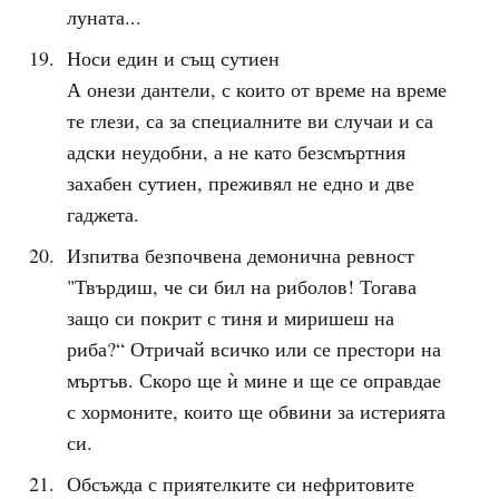
луната...
Носи един и същ сутиен
А онези дантели, с които от време на време
те глези, са за специалните ви случаи и са
адски неудобни, а не като безсмъртния
захабен сутиен, преживял не едно и две
гаджета.
Изпитва безпочвена демонична ревност
"Твърдиш, че си бил на риболов! Тогава
защо си покрит с тиня и миришеш на
риба?“ Отричай всичко или се престори на
мъртъв. Скоро ще ѝ мине и ще се оправдае
с хормоните, които ще обвини за истерията
си.
Обсъжда с приятелките си нефритовите