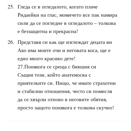
Гледа се в огледалото, когато плаче
Ридаейки на глас, момичето все пак намира
сили да се погледне в огледалото – толкова
е беззащитна и прекрасна!
Представя си как ще изглеждат децата ви
Ако има моите очи и неговата коса, ще е
едно много красиво дете!
27.Понякога се среща с бившия си
Същия този, който анатемосва с
приятелките си. Нищо, че имате страхотни
и стабилни отношения, често си помисля
да се хвърли отново в неговите обятия,
просто защото понякога е толкова скучно!