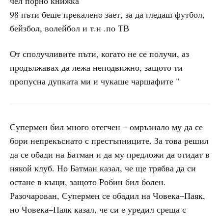
чел порно книжка
98 пъти беше прекалено зает, за да гледаш футбол,
бейзбол, волейбол и т.н .по ТВ
От сполучливите пъти, когато не се получи, аз
продължавах да лежа неподвижно, защото ти
пропусна дупката ми и чукаше чаршафите "
Супермен бил много отегчен – омръзнало му да се
бори непрекъснато с престъпниците. За това решил
да се обади на Батман и да му предложи да отидат в
някой клуб. Но Батман казал, че ще трябва да си
остане в къщи, защото Робин бил болен.
Разочарован, Супермен се обадил на Човека–Паяк,
но Човека–Паяк казал, че си е уредил среща с