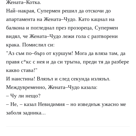
Жената–Котка.
Най–накрая, Супермен решил да отскочи до
апартамента на Жената–Чудо. Като кацнал на
балкона и погледнал през прозореца, Супермен
видял, че Жената–Чудо лежи гола с разтворени
крака. Помислил си:
"Аз съм по–бърз от куршум! Мога да вляза там, да
правя с*кс с нея и да си тръгна, преди тя да разбере
какво става!"
И наистина! Влязъл и след секунда излязъл.
Междувременно, Жената–Чудо казала:
– Чу ли нещо?
– Не, – казал Невидимия – но изведнъж ужасно ме
заболя задника...