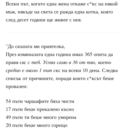
Всеки път, когато една жена откаже с*кс на някой
мъж, някъде на света се ражда една котка, която
след десет години ще живее с нея.
"До скъпата ми приятелка,
През изминалата една година имах 365 опита да
правя с
кс с теб. Успях само в 36 от тях, което
средно е около 1 път с
кс на всеки 10 дена. Следва
списък от причините, поради които с*ксът беше
провален:
54 пъти чаршафите бяха чисти
17 пъти беше прекалено късно
49 пъти ти беше много уморена
20 пъти беше много горещо