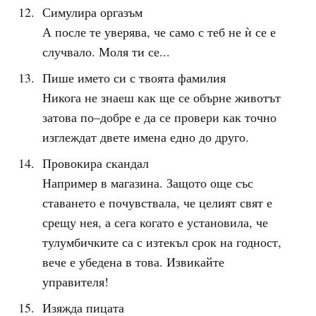
Симулира оргазъм
А после те уверява, че само с теб не ѝ се е
случвало. Моля ти се...
Пише името си с твоята фамилия
Никога не знаеш как ще се обърне животът
затова по–добре е да се провери как точно
изглеждат двете имена едно до друго.
Провокира скандал
Например в магазина. Защото още със
ставането е почувствала, че целият свят е
срещу нея, а сега когато е установила, че
тулумбичките са с изтекъл срок на годност,
вече е убедена в това. Извикайте
управителя!
Изяжда пицата