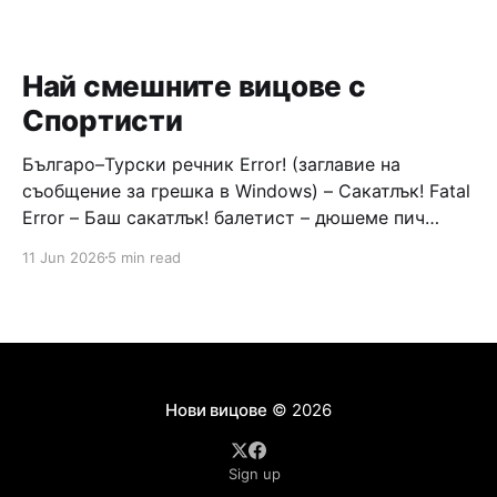
Най смешните вицове с
Спортисти
Българо–Турски речник Error! (заглавие на
съобщение за грешка в Windows) – Сакатлък! Fatal
Error – Баш сакатлък! балетист – дюшеме пич
граната – барут кюфте бизнесмен – чалъм ефенди
11 Jun 2026
5 min read
Война и мир – Патаклама и рахатлък Cancel –
сектир пионерче – кърмъзъ пешкир пишлеме
Площад “Славейков” – Чурулик мегдан не дразни
дявола – дур базик шаркан бабана сакатлък Двама
Нови вицове
© 2026
Sign up