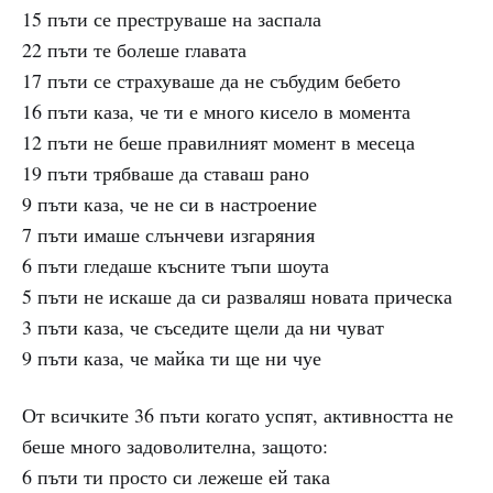
15 пъти се преструваше на заспала
22 пъти те болеше главата
17 пъти се страхуваше да не събудим бебето
16 пъти каза, че ти е много кисело в момента
12 пъти не беше правилният момент в месеца
19 пъти трябваше да ставаш рано
9 пъти каза, че не си в настроение
7 пъти имаше слънчеви изгаряния
6 пъти гледаше късните тъпи шоута
5 пъти не искаше да си разваляш новата прическа
3 пъти каза, че съседите щели да ни чуват
9 пъти каза, че майка ти ще ни чуе
От всичките 36 пъти когато успят, активността не
беше много задоволителна, защото:
6 пъти ти просто си лежеше ей така