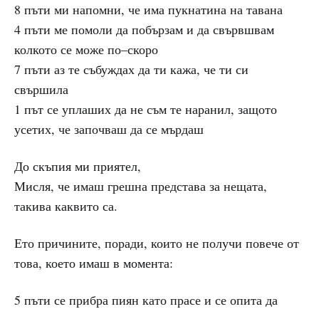
8 пъти ми напомни, че има пукнатина на тавана
4 пъти ме помоли да побързам и да свървшвам
колкото се може по–скоро
7 пъти аз те събуждах да ти кажа, че ти си
свършила
1 път се уплаших да не съм те наранил, защото
усетих, че започваш да се мърдаш
До скъпия ми приятел,
Мисля, че имаш грешна представа за нещата,
такива каквито са.
Ето причините, поради, които не получи повече от
това, което имаш в момента:
5 пъти се прибра пиян като прасе и се опита да