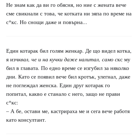
Не знам как да ви го обясня, но ние с жената вече
сме свикнали с това, че котката ни зяпа по време на
с*кс. Но снощи даже и повърна...
Един котарак бил голям женкар. Де що видел котка,
я изч
квал, че и на кучки даже налитал, само с
кс му
бил в главата. По едно време се изгубил за няколко
дни. Като се появил вече бил кротък, улегнал, даже
не поглеждал женска. Един друг котарак го
попитал, какво е станало с него, защо не прави
с*кс:
– А бе, остави ме, кастрираха ме и сега вече работя
като консултант.