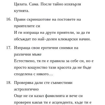
Цялата. Сама. После тайно изхвърля
кутията.
Прави скриншотове на постовете на
приятелите си
И ги изпраща на други приятели, за да ги
обсъждат по най–долен клюкарски начин.
Изпраща свои еротични снимки на
различни мъже
Естествено, тя ги е правила за себе си, но е
просто кощунство тази красота да не бъде
споделена с някого....
Проверява дали сте съвместими
астрологично
Още не си казал фамилията и вече си
проверен какъв ти е асцендента, къде ти е