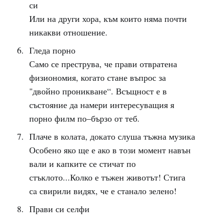
си
Или на други хора, към които няма почти
никакви отношение.
Гледа порно
Само се преструва, че прави отвратена
физиономия, когато стане въпрос за
"двойно проникване“. Всъщност е в
състояние да намери интересуващия я
порно филм по–бързо от теб.
Плаче в колата, докато слуша тъжна музика
Особено яко ще е ако в този момент навън
вали и капките се стичат по
стъклото...Колко е тъжен животът! Стига
сa свирили видях, че е станало зелено!
Прави си селфи