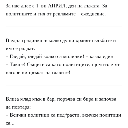
За нас днес е 1–ви АПРИЛ, ден на лъжата. За
политиците и тия от рекламите – ежедневие.
В една градинка няколко души хранят гълъбите и
им се радват.
– Гледай, гледай колко са милички! – казва един.
– Така е! Същите са като политиците, щом излетят
нагоре ни цвъкат на главите!
Влиза млад мъж в бар, поръчва си бира и започва
да повтаря:
– Всички политици са пед*расти, всички политици
са...