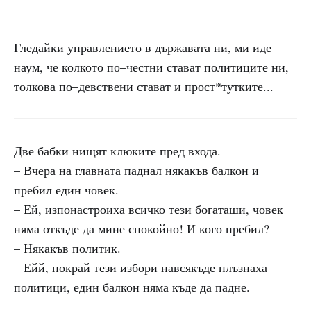
Гледайки управлението в държавата ни, ми иде
наум, че колкото по–честни стават политиците ни,
толкова по–девствени стават и прост*тутките...
Две бабки нищят клюките пред входа.
– Вчера на главната паднал някакъв балкон и
пребил един човек.
– Ей, изпонастроиха всичко тези богаташи, човек
няма откъде да мине спокойно! И кого пребил?
– Някакъв политик.
– Ейй, покрай тези избори навсякъде плъзнаха
политици, един балкон няма къде да падне.