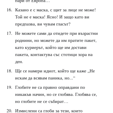
пари от Европа…“
Казано е с маска, с щит за лице не може!
Той не е маска! Ясно! И защо като ви
предпазва, ви чувам гласът?
Не можете сами да отидете при възрастни
роднини, но можете да им пратите пакет,
като куриерът, който ще им достави
пакета, контактува със стотици хора на
ден.
Ще се намери идиот, който ще каже „Не
искам да всявам паника, но...“
Глобите не са правно оправдани по
никакъв начин, но се глобява. Глобява се,
но глобите не се събират…
Измислени са глоби за тези, които