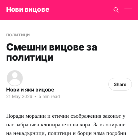
Нови вицове
политици
Смешни вицове за
политици
Share
Нови и яки вицове
21 May 2026
•
5 min read
Поради морални и етични съображения законът у
нас забранява клонирането на хора. За клониране
на некадърници, политици и борци няма подобни