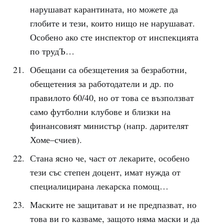
нарушават карантината, но можете да
глобите и тези, които нищо не нарушават.
Особено ако сте инспектор от инспекцията
по трудЪ…
Обещани са обезщетения за безработни,
обещетения за работодатели и др. по
правилото 60/40, но от това се възползват
само футболни клубове и близки на
финансовият министър (напр. дарителят
Хоме–счиев).
Стана ясно че, част от лекарите, особено
тези със степен доцент, имат нужда от
специалицирана лекарска помощ…
Маските не защитават и не предпазват, но
това ви го казваме, защото няма маски и да