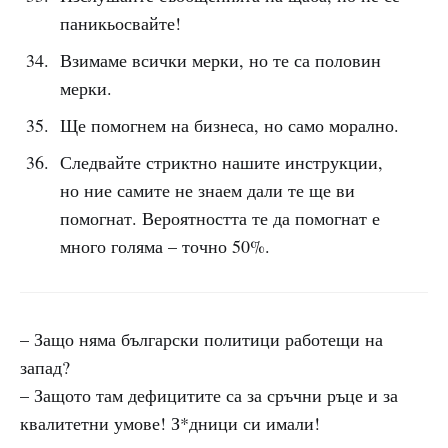
паникьосвайте!
Взимаме всички мерки, но те са половин
мерки.
Ще помогнем на бизнеса, но само морално.
Следвайте стриктно нашите инструкции,
но ние самите не знаем дали те ще ви
помогнат. Вероятността те да помогнат е
много голяма – точно 50%.
– Защо няма български политици работещи на
запад?
– Защото там дефицитите са за сръчни ръце и за
квалитетни умове! З*дници си имали!