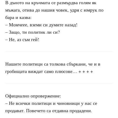
В дъното на кръчмата се размърдва голям як
мъжага, отива до нашия човек, удря с юмрук по
бара и казва:
– Момчеее, вземи си думите назад!
– Защо, ти политик ли си?
– Не, аз съм гей!
Нашите политици са толкова сбъркани, че и в
гробищата виждат само плюсове… + + + +
Официално опровержение:
– Не всички политици и чиновници у нас се
продават. Повечето са отдавна продадени.