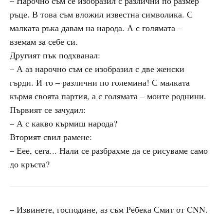
– Нарочно съм се изобразил с различни по размер
ръце. В това съм вложил известна символика. С
малката ръка давам на народа. А с голямата –
вземам за себе си.
Другият пък подхванал:
– А аз нарочно съм се изобразил с две женски
гърди. И то – различни по големина! С малката
кърмя своята партия, а с голямата – моите роднини.
Първият се зачудил:
– А с какво кърмиш народа?
Вторият свил рамене:
– Еее, сега... Нали се разбрахме да се рисуваме само
до кръста?
– Извинете, господине, аз съм Ребека Смит от CNN.