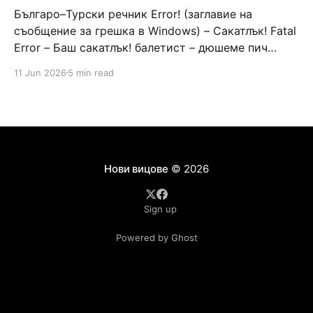
Българо–Турски речник Error! (заглавие на
съобщение за грешка в Windows) – Сакатлък! Fatal
Error – Баш сакатлък! балетист – дюшеме пич
граната – барут кюфте бизнесмен – чалъм ефенди
11 Jun 2026
5 min read
Война и мир – Патаклама и рахатлък Cancel –
сектир пионерче – кърмъзъ пешкир пишлеме
Площад “Славейков” – Чурулик мегдан не дразни
дявола – дур базик шаркан бабана сакатлък Двама
Нови вицове
© 2026
Sign up
Powered by Ghost