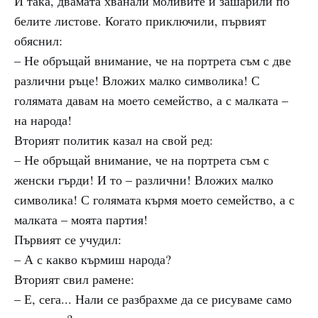
И така, двамата хванали моливите и зашарили по
белите листове. Когато приключили, първият
обяснил:
– Не обръщай внимание, че на портрета съм с две
различни ръце! Вложих малко символика! С
голямата давам на моето семейство, а с малката –
на народа!
Вторият политик казал на свой ред:
– Не обръщай внимание, че на портрета съм с
женски гърди! И то – различни! Вложих малко
символика! С голямата кърмя моето семейство, а с
малката – моята партия!
Първият се учудил:
– А с какво кърмиш народа?
Вторият свил рамене:
– Е, сега... Нали се разбрахме да се рисуваме само