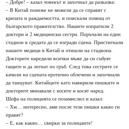
– Добре! – казал човекът и започнал да разказва:
– В Китай понеже не можели да се справят с
кризата и раждаемостта, и поискали помощ от
българското правителство. Нашите изпратили 2
доктори и 2 медицински сестри. Поръчали на един
стадион в средата да се изгради сцена. Пристигнали
нашите медици в Китай и отишли на стадиона.
Докторите наредили всички мъже да си събуят
гащите и да легнат по гръб. След това сестрите се
качили на сцената еротично облечени и започнали
да танцуват. Китайците като навирили пишките и
докторите минавали с косите и косят наред.
Шефа на полицията се позамислил и казал:
– Хм… интересно, ами после тези пишки какво ги
правят?
– Е, как какво… свирки за полицаите!