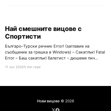
Най смешните вицове с
Спортисти
Българо–Турски речник Error! (заглавие на
съобщение за грешка в Windows) – Сакатлък! Fatal
Error – Баш сакатлък! балетист – дюшеме пич
граната – барут кюфте бизнесмен – чалъм ефенди
11 Jun 2026
5 min read
Война и мир – Патаклама и рахатлък Cancel –
сектир пионерче – кърмъзъ пешкир пишлеме
Площад “Славейков” – Чурулик мегдан не дразни
дявола – дур базик шаркан бабана сакатлък Двама
Нови вицове
© 2026