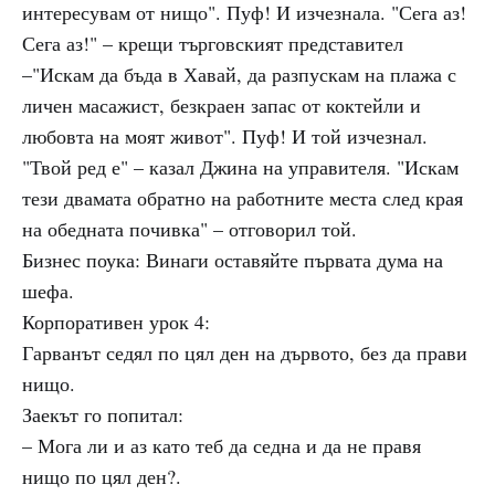
интересувам от нищо". Пуф! И изчезнала. "Сега аз!
Сега аз!" – крещи търговският представител
–"Искам да бъда в Хавай, да разпускам на плажа с
личен масажист, безкраен запас от коктейли и
любовта на моят живот". Пуф! И той изчезнал.
"Твой ред е" – казал Джина на управителя. "Искам
тези двамата обратно на работните места след края
на обедната почивка" – отговорил той.
Бизнес поука: Винаги оставяйте първата дума на
шефа.
Корпоративен урок 4:
Гарванът седял по цял ден на дървото, без да прави
нищо.
Заекът го попитал:
– Мога ли и аз като теб да седна и да не правя
нищо по цял ден?.