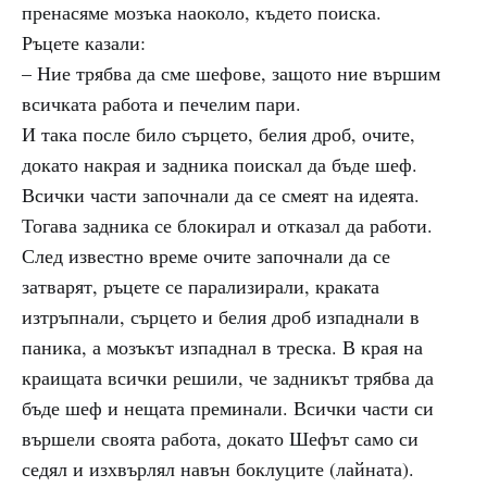
пренасяме мозъка наоколо, където поиска.
Ръцете казали:
– Ние трябва да сме шефове, защото ние вършим
всичката работа и печелим пари.
И така после било сърцето, белия дроб, очите,
докато накрая и задника поискал да бъде шеф.
Всички части започнали да се смеят на идеята.
Тогава задника се блокирал и отказал да работи.
След известно време очите започнали да се
затварят, ръцете се парализирали, краката
изтръпнали, сърцето и белия дроб изпаднали в
паника, а мозъкът изпаднал в треска. В края на
краищата всички решили, че задникът трябва да
бъде шеф и нещата преминали. Всички части си
вършели своята работа, докато Шефът само си
седял и изхвърлял навън боклуците (лайната).