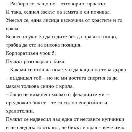
– Разбира се, защо не – отговорил гарванът.
И така, седнал заекът на земята и си почивал.
Унесъл се, една лисица изскочила от храстите и го
изяла.
Бизнес поука: За да седите без да правите нищо,
трябва да сте на висока позиция.
Корпоративен урок 5:
Пуякът разговарял с бика:
– Как ми се иска да полетя и да кацна на това дърво
– въздишал той – но не ми достига енергия за да
махам толкова силно с крила.
– Защо не клъвнеш малко от фекалиите ми –
предложил бикът – те са силно енергийни и
хранителни.
Пуякът се надвесил над една от неговите купчинки
и не след дълго открил, че бикът е прав – вече имал