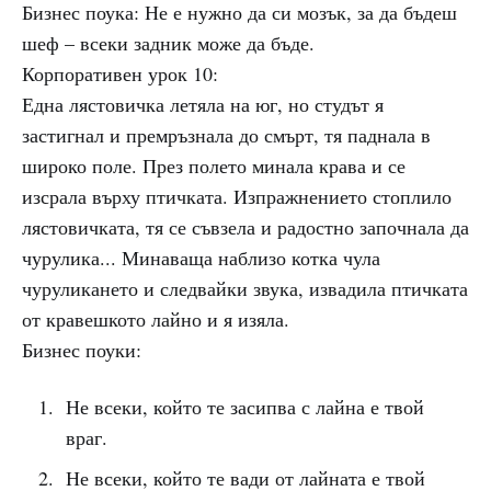
Бизнес поука: Не е нужно да си мозък, за да бъдеш
шеф – всеки задник може да бъде.
Корпоративен урок 10:
Една лястовичка летяла на юг, но студът я
застигнал и премръзнала до смърт, тя паднала в
широко поле. През полето минала крава и се
изсрала върху птичката. Изпражнението стоплило
лястовичката, тя се съвзела и радостно започнала да
чурулика... Минаваща наблизо котка чула
чуруликането и следвайки звука, извадила птичката
от кравешкото лайно и я изяла.
Бизнес поуки:
Не всеки, който те засипва с лайна е твой
враг.
Не всеки, който те вади от лайната е твой