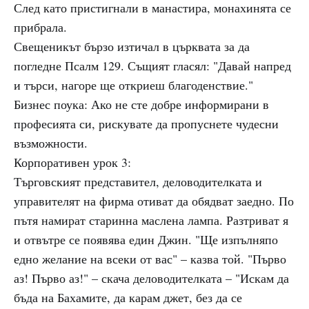
След като пристигнали в манастира, монахинята се
прибрала.
Свещеникът бързо изтичал в църквата за да
погледне Псалм 129. Същият гласял: "Давай напред
и търси, нагоре ще откриеш благоденствие."
Бизнес поука: Ако не сте добре информирани в
професията си, рискувате да пропуснете чудесни
възможности.
Корпоративен урок 3:
Търговският представител, деловодителката и
управителят на фирма отиват да обядват заедно. По
пътя намират старинна маслена лампа. Разтриват я
и отвътре се появява един Джин. "Ще изпълняпо
едно желание на всеки от вас" – казва той. "Първо
аз! Първо аз!" – скача деловодителката – "Искам да
бъда на Бахамите, да карам джет, без да се