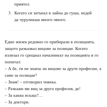
приятел.
Когато си затънал в лайна до гуша, недей
да чуруликаш много–много.
Един зевзек редовно го прибирали в полицията,
защото разказвал вицове за полицаи. Когато
излизал го срещнал началникът на полицията и го
попитал:
– А бе, ти не знаеш ли вицове за други професии, а
само за полицаи?
– Знам! – отговорил човека.
– Разкажи ми виц за друга професия, де!
– За каква искаш?…
– За доктори.