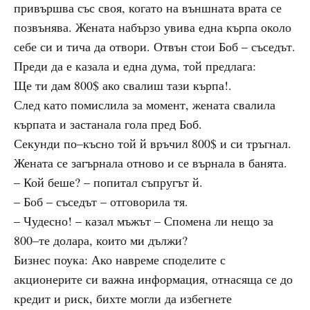
привършва със своя, когато на външната врата се
позвънява. Жената набързо увива една кърпа около
себе си и тича да отвори. Отвън стои Боб – съседът.
Преди да е казала и една дума, той предлага:
Ще ти дам 800$ ако свалиш тази кърпа!.
След като помислила за момент, жената свалила
кърпата и застанала гола пред Боб.
Секунди по–късно той й връчил 800$ и си тръгнал.
Жената се загърнала отново и се върнала в банята.
– Кой беше? – попитал съпругът й.
– Боб – съседът – отговорила тя.
– Чудесно! – казал мъжът – Спомена ли нещо за
800–те долара, които ми дължи?
Бизнес поука: Ако навреме споделите с
акционерите си важна информация, отнасяща се до
кредит и риск, бихте могли да избегнете