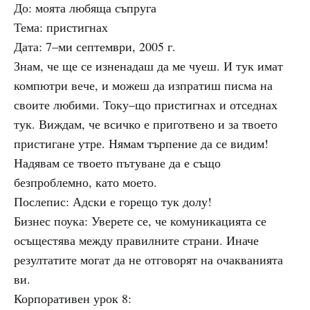
До: моята любяща съпруга
Тема: пристигнах
Дата: 7–ми септември, 2005 г.
Знам, че ще се изненадаш да ме чуеш. И тук имат
компютри вече, и можеш да изпратиш писма на
своите любими. Току–що пристигнах и отседнах
тук. Виждам, че всичко е приготвено и за твоето
пристигане утре. Нямам търпение да се видим!
Надявам се твоето пътуване да е също
безпроблемно, като моето.
Послепис: Адски е горещо тук долу!
Бизнес поука: Уверете се, че комуникацията се
осъщестява между правилните страни. Иначе
резултатите могат да не отговорят на очакванията
ви.
Корпоративен урок 8: