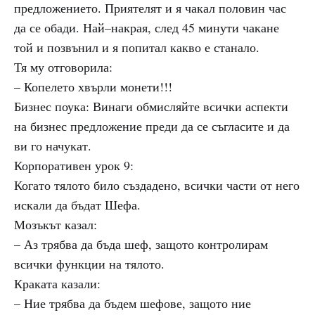
предложението. Приятелят и я чакал половин час
да се обади. Най–накрая, след 45 минути чакане
той и позвънил и я попитал какво е станало.
Тя му отговорила:
– Копелето хвърли монети!!!
Бизнес поука: Винаги обмисляйте всички аспекти
на бизнес предложение преди да се съгласите и да
ви го начукат.
Корпоративен урок 9:
Когато тялото било създадено, всички части от него
искали да бъдат Шефа.
Мозъкът казал:
– Аз трябва да бъда шеф, защото контролирам
всички функции на тялото.
Краката казали:
– Ние трябва да бъдем шефове, защото ние