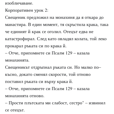
изобличаване.
Корпоративен урок 2:
Свещеник предложил на монахиня да я откара до
манастира. В един момент, тя скръстила крака, така
че единият й крак се оголил. Отецът едва не
катастрофирал. След като овладял колата, той леко
прокарал ръката си по крака й.
– Отче, припомнете си Псалм 129 – казала
монахинята.
Свещеникът отдръпнал ръката си. Но малко по–
късно, докато сменял скорости, той отново
поставил ръката си върху крака й.
– Отче, припомнете си Псалм 129 – казала
монахинята отново.
– Прости плътската ми слабост, сестро" – извинил
се отецът.