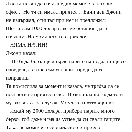
Джони искал да изчука едно момиче в неговия
офис... Но тя си имала приятел... Един ден Джони
не издържал, отишъл при нея и предложил:
Ще ти дам 1000 долара ако ме оставиш да те
изчукам. Но момичето го отрязало:
– НЯМА НАЧИН!
Джони казал:
– Ще бъда бърз, ще хвърля парите на пода, ти ще се
наведеш, а аз ще съм свършил преди да се
изправиш.
Тя помислила за момент и казала, че трябва да се
посъветва с приятеля си... Позвънила на гаджето и
му разказала за случая. Момчето и отговорило:
– Искай му 2000 долара, прибери парите много
бързо, той даже няма да успее да си свали гащите!
Така, че момичето се съгласило и приело