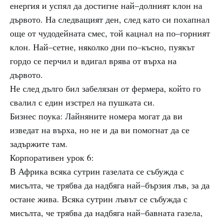
енергия и успял да достигне най–долният клон на
дървото. На следващият ден, след като си похапнал
още от чудодейната смес, той кацнал на по–горният
клон. Най–сетне, няколко дни по–късно, пуякът
гордо се перчил и вдигал врява от върха на
дървото.
Не след дълго бил забелязан от фермера, който го
свалил с един изстрел на пушката си.
Бизнес поука: Лайняните номера могат да ви
изведат на върха, но не и да ви помогнат да се
задържите там.
Корпоративен урок 6:
В Африка всяка сутрин газелата се събужда с
мисълта, че трябва да надбяга най–бързия лъв, за да
остане жива. Всяка сутрин лъвът се събужда с
мисълта, че трябва да надбяга най–бавната газела,