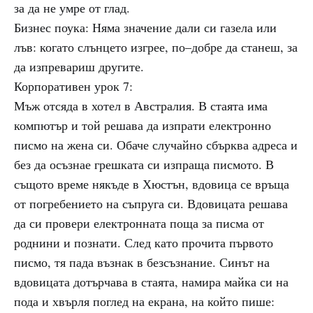
за да не умре от глад.
Бизнес поука: Няма значение дали си газела или
лъв: когато слънцето изгрее, по–добре да станеш, за
да изпревариш другите.
Корпоративен урок 7:
Мъж отсяда в хотел в Австралия. В стаята има
компютър и той решава да изпрати електронно
писмо на жена си. Обаче случайно сбърква адреса и
без да осъзнае грешката си изпраща писмото. В
същото време някъде в Хюстън, вдовица се връща
от погребението на съпруга си. Вдовицата решава
да си провери електронната поща за писма от
роднини и познати. След като прочита първото
писмо, тя пада възнак в безсъзнание. Синът на
вдовицата дотърчава в стаята, намира майка си на
пода и хвърля поглед на екрана, на който пише: