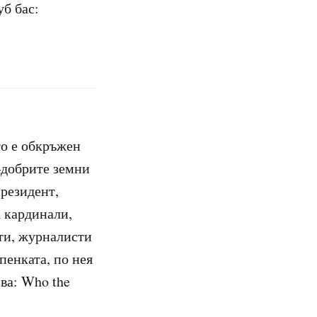
уб бас:
то е обкръжен
–добрите земни
резидент,
а кардинали,
сти, журналисти
пенката, по нея
зва: Who the