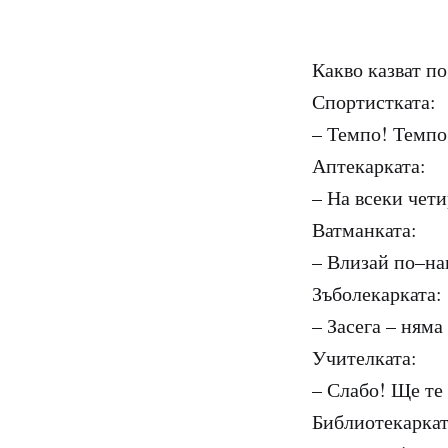
Какво казват п
Спортистката:
– Темпо! Темпо
Аптекарката:
– На всеки чети
Ватманката:
– Влизай по–на
Зъболекарката:
– Засега – няма
Учителката:
– Слабо! Ще те
Библиотекаркат