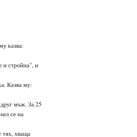
му казва:
 и стройна", и
ка. Казва му:
 друг мъж. За 25
нил се на
у тях, хваща