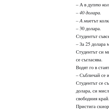
– А в дуп
то кол
– 40 долара.
– А ми
етът колк
– 30 долара.
Студентът съвсе
– За 25 долара 
Студентът си ми
се съгласява.
Водят го в стая
– Събличай се и
Студентът се съ
долара, си мисл
свободния край.
Пристига скиорк