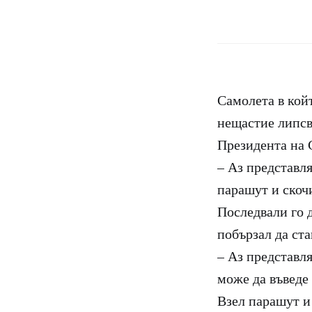
Самолета в кой
нещастие липсв
Президента на 
– Аз представля
парашут и скоч
Последвали го д
побързал да ста
– Аз представл
може да въведе 
Взел парашут и 