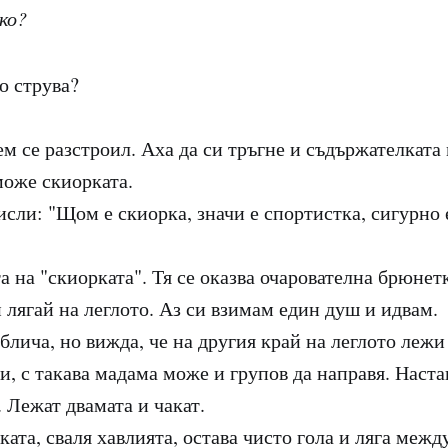
ко?
о струва?
м се разстроил. Аха да си тръгне и съдържателката 
може скиорката.
сли: "Щом е скиорка, значи е спортистка, сигурно е
та на "скиорката". Тя се оказва очарователна брюнет
 лягай на леглото. Аз си взимам един душ и идвам.
блича, но вижда, че на другия край на леглото лежи
и, с такава мадама може и групов да направя. Наста
 Лежат двамата и чакат.
ата, сваля хавлията, остава чисто гола и ляга межд