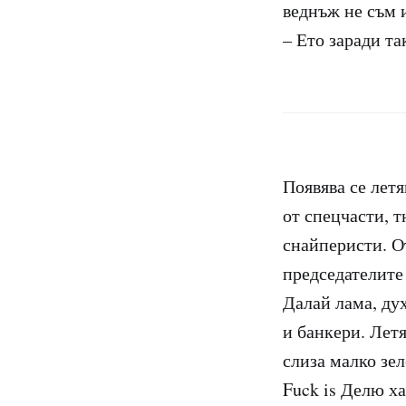
веднъж не съм и
– Ето заради та
Появява се летя
от спецчасти, 
снайперисти. О
председателите
Далай лама, дух
и банкери. Летя
слиза малко зел
Fuck is Делю х