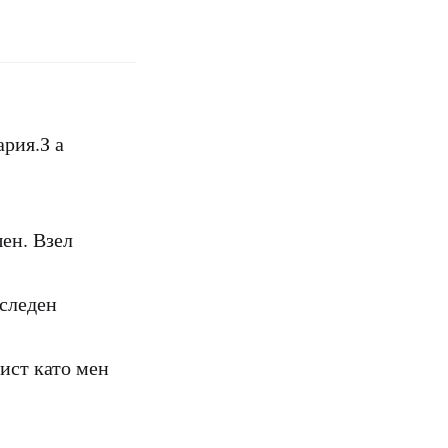
рия.З а
шен. Взел
оследен
ист като мен