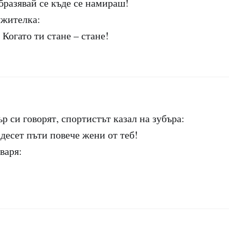
бразявай се къде се намираш!
ужителка:
 Когато ти стане – стане!
р си говорят, спортистът казал на зубъра:
 десет пъти повече жени от теб!
варя: