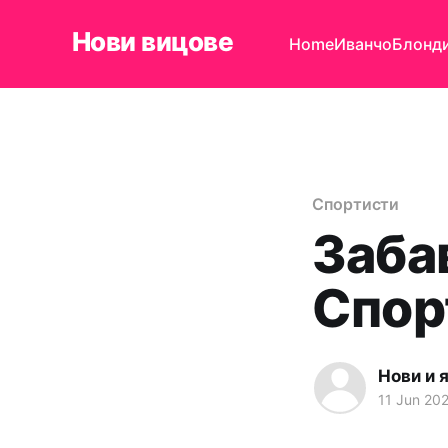
Нови вицове
Home
Иванчо
Блонд
Спортисти
Заба
Спор
Нови и 
11 Jun 20