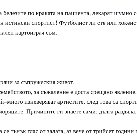
а белезите по краката на пациента, лекарят шумно с
дин истински спортист! Футболист ли сте или хокеис
нален картоиграч съм.
ряци за съпружеския живот.
семейството, за съжаление е доста срещано явление
й–много изневеряват артистите, след това са спорт
моряците. Причините ги знаете сами: дълга раздяла
а се тънък глас от залата, аз вече от трийсет години