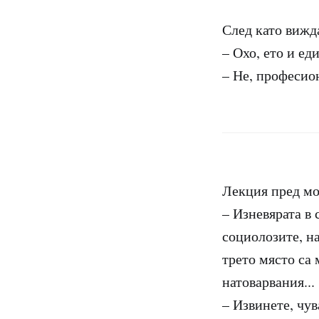
След като вижд
– Охо, ето и е
– Не, професио
Лекция пред мо
– Изневярата в 
социолозите, на
трето място са 
натоварвания...
– Извинете, чув