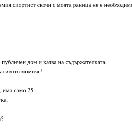
емия спортист скочи с моята раница не е необходимо
в публичен дом и казва на съдържателката:
асивото момиче!
, има само 25.
ка.
а?