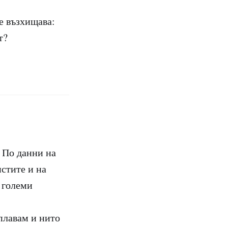
е възхищава:
т?
. По данни на
истите и на
, големи
 плавам и нито