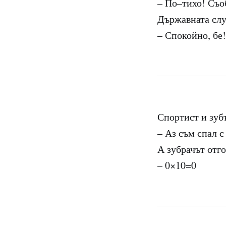
– По–тихо! Съо
Държавната сл
– Спокойно, бе!
Спортист и зубъ
– Аз съм спал с
А зубрачът отго
– 0×10=0