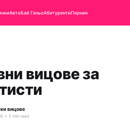
инки
Авто
Бай Ганьо
Абитуренти
Перник
вни вицове за
тисти
яки вицове
26
•
5 min read