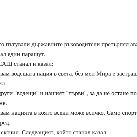
то пътували държавните ръководители претърпял ава
ал един парашут.
САЩ станал и казал:
вам водещата нация в света, без мен Мира е застра
ил.
руги "водещи" и нашият "първи", за да не остане п
не.
явам нацията в която всеки може всичко. Само спорт
ред.
скочил. Следващият, който станал казал: