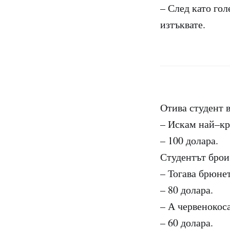
– След като гол
изтъквате.
Отива студент 
– Искам най–кр
– 100 долара.
Студентът брои
– Тогава брюнет
– 80 долара.
– А червенокос
– 60 долара.