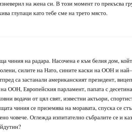
зневерил на жена си. В този момент го прекъсва гр
кива глупаци като тебе сме на трето място.
ща чиния на радара. Насочена е към белия дом, кой
тюлени, силите на Нато, сините каски на ООН и най
тпред са застанали американският президент, вицеп
 на ООН, Европейския парламент, папата с десетин
овни водачи от цял свят, известни актьори, спорти
щата чиния се приземява на моравата, спуска се стъ
ено човече. Оглежда изпитателно събралите се и ка
айдутин?