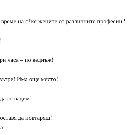
о време на с*кс жените от различните професии?
!
ри часа – по веднъж!
вътре! Има още място!
 да го вадим!
 оставя да повтаряш!
а: