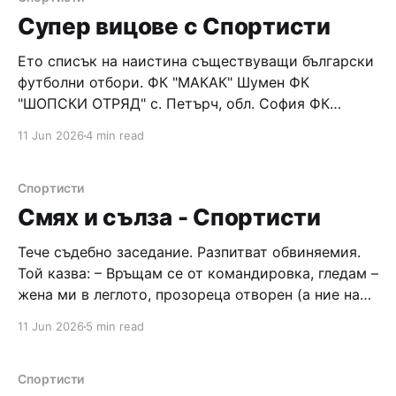
Супер вицове с Спортисти
Ето списък на наистина съществуващи български
футболни отбори. ФК "МАКАК" Шумен ФК
"ШОПСКИ ОТРЯД" с. Петърч, обл. София ФК
"ТОЙОТА" Срацимир ФК "ШЕХЕРЕЗАДА" Згориград
11 Jun 2026
4 min read
ФК "УРАГАН ШЕФО" с. Охрид, обл. Монтана ФК
"ЧОРНИ" Брезник ФК "ИЗТРЕБИТЕЛ"
Спортисти
Смях и сълза - Спортисти
Тече съдебно заседание. Разпитват обвиняемия.
Той казва: – Връщам се от командировка, гледам –
жена ми в леглото, прозореца отворен (а ние на
първия етаж живеем), а по тротоара бяга някакъв
11 Jun 2026
5 min read
мъж по гащи. Аз хванах нощното шкафче и го
метнах по него! – Свидетелката, вие какво ще
кажете? – Полегнах аз да си
Спортисти