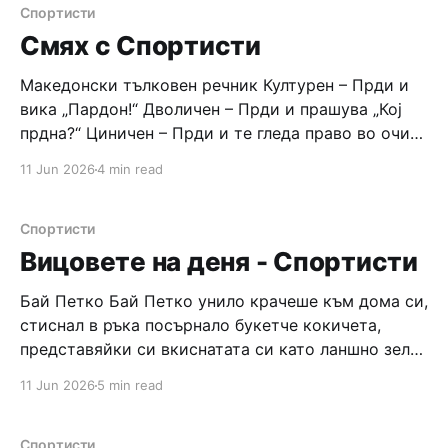
Площад “Славейков” – Чурулик мегдан не дразни
Спортисти
дявола – дур базик шаркан бабана сакатлък Двама
Смях с Спортисти
Македонски тълковен речник Културен – Прди и
вика „Пардон!“ Дволичен – Прди и прашува „Кој
прдна?“ Циничен – Прди и те гледа право во очи
Кавалер – Пушта дамата прва да прдне Песимист
11 Jun 2026
4 min read
– Уште не прднал мисли дека се усрал Безобразен
– Прди од задоволство Сноб – Прди само во
добро друштво Чувствителен – Прди и вика
Спортисти
Вицовете на деня - Спортисти
Бай Петко Бай Петко унило крачеше към дома си,
стиснал в ръка посърнало букетче кокичета,
представяйки си вкиснатата си като ланшно зеле
съпруга. – Бах го у празника дюздисан! –
11 Jun 2026
5 min read
мърмореше той и тихо изхълцваше от време на
време. Независимо че негодуваше срещу 8–ми
март, се бе почерпил достойно с колежките
Спортисти