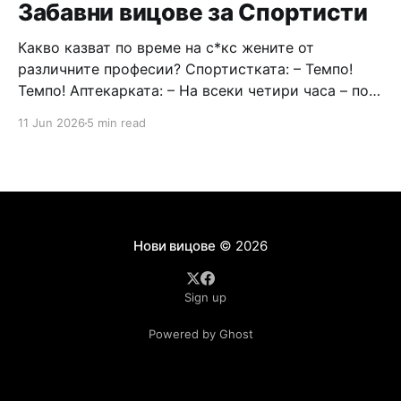
Забавни вицове за Спортисти
Какво казват по време на с*кс жените от
различните професии? Спортистката: – Темпо!
Темпо! Аптекарката: – На всеки четири часа – по
веднъж! Ватманката: – Влизай по–навътре! Има
11 Jun 2026
5 min read
още място! Зъболекарката: – Засега – няма да го
вадим! Учителката: – Слабо! Ще те оставя да
повтаряш! Библиотекарката: – По–тихо!
Съобразявай се къде се намираш! Държавната
Нови вицове
© 2026
Sign up
Powered by Ghost