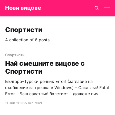
Нови вицове
Спортисти
A collection of 6 posts
Спортисти
Най смешните вицове с
Спортисти
Българо–Турски речник Error! (заглавие на
съобщение за грешка в Windows) – Сакатлък! Fatal
Error – Баш сакатлък! балетист – дюшеме пич
граната – барут кюфте бизнесмен – чалъм ефенди
11 Jun 2026
5 min read
Война и мир – Патаклама и рахатлък Cancel –
сектир пионерче – кърмъзъ пешкир пишлеме