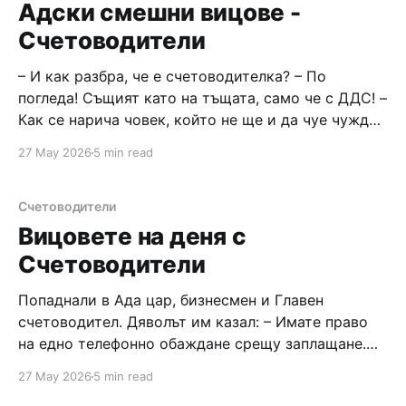
"Гучи&
Адски смешни вицове -
Счетоводители
– И как разбра, че е счетоводителка? – По
погледа! Същият като на тъщата, само че с ДДС! –
Как се нарича човек, който не ще и да чуе чуждо
мнение или проблем и си мисли, че света се
27 May 2026
5 min read
върти около него??? – Нашия главен
счетоводител. Търси се добър счетоводител,
познаващ добър адвокат. Бизнесмен
Счетоводители
Вицовете на деня с
Счетоводители
Попаднали в Ада цар, бизнесмен и Главен
счетоводител. Дяволът им казал: – Имате право
на едно телефонно обаждане срещу заплащане.
Първи звъннал царят – обадил се вкъщи, пита как
27 May 2026
5 min read
са нещата в семейството, в царството. Отговарят