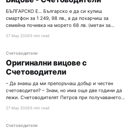
БЪЛГАРСКО Е... Българско е да си купиш
смартфон за 1 249, 98 лв., а да похарчиш за
семейна почивка на морето 68 лв. (метан за
астрата, останалото е храна от село, апартамент
27 May 2026
5 min read
на приятел и т.н.) Българско е да изкарваш два
пъти по–малко, отколкото харчиш. И така –
години
Счетоводители
Оригинални вицове с
Счетоводители
– Да знаеш да ми препоръчаш добър и честен
счетоводител? – Знам, но има още две години да
лежи. Счетоводителят Петров при получаването
на паспорта по навик се подписа с подписа на
27 May 2026
5 min read
своя шеф. – В нашия офис всички ползват
различни парфюми. Например, счетоводителката
предпочита "Армани", шефката на продажбите
Счетоводители