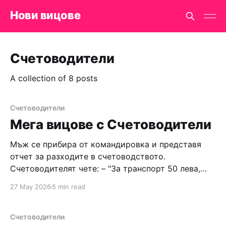
Нови вицове
Счетоводители
A collection of 8 posts
Счетоводители
Мега вицове с Счетоводители
Мъж се прибира от командировка и представя
отчет за разходите в счетоводството.
Счетоводителят чете: – "За транспорт 50 лева,
дневни 120 лева, просттутка 200 лева...
27 May 2026
5 min read
Счетоводителят: – Да ти кажа, разходите за
просттутка не са предвидени по закон. Обаче,
какво да те правя, ще ти ги призная, но ще
Счетоводители