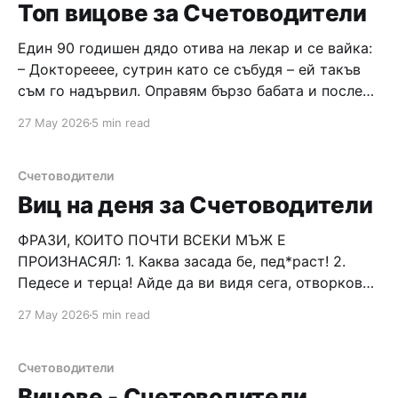
напишем "
Топ вицове за Счетоводители
Един 90 годишен дядо отива на лекар и се вайка:
– Докторееее, сутрин като се събудя – ей такъв
съм го надървил. Оправям бързо бабата и после
тя докът се изкъпе и сложи закуската си набивам
27 May 2026
5 min read
една тъпанарка. След закуска минавам през парка
на път за работа и редовно оправям 2–3
Счетоводители
Виц на деня за Счетоводители
ФРАЗИ, КОИТО ПОЧТИ ВСЕКИ МЪЖ Е
ПРОИЗНАСЯЛ: 1. Каква засада бе, пед*раст! 2.
Педесе и терца! Айде да ви видя сега, отворковци
бледи. 3. Бременна си? Да бе, глупости. Сигурна
27 May 2026
5 min read
ли си? 4. Ще закъснея, че изникнаха едни спешни
неща в работата. Не знам кога ше се прибера, не
Счетоводители
Вицове - Счетоводители