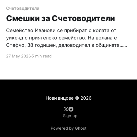
му, че всичко е наред, да не се тревожи за нищо.
Дяволът казал: – Разговорът ще ти
Счетоводители
Смешки за Счетоводители
Семейство Иванови се прибират с колата от
уикенд с приятелско семейство. На волана е
Стефчо, 38 годишен, деловодител в общината...
ерген. До него г–н Иванов... пенсиониран
27 May 2026
5 min read
счетоводител. На средата на задната седалка с
наклонена встрани глава (да не пречи на
огледалото за задно виждане) г–жа Иванова...
пощенски служител
Нови вицове
© 2026
Sign up
Powered by Ghost